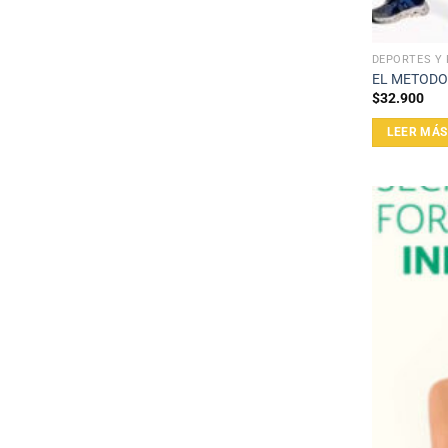
DEPORTES Y 
EL METOD
$
32.900
LEER MÁS