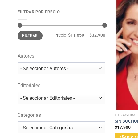
FILTRAR POR PRECIO
Precio
Precio
Precio:
$11.650
—
$32.900
FILTRAR
mínimo
máximo
Autores
Editoriales
Categorías
AUTOAYUDA
SIN BOCHO
$
17.900
AÑADIR A