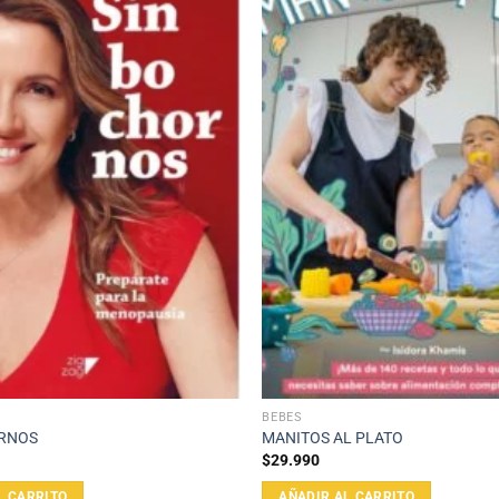
BEBÉS
RNOS
MANITOS AL PLATO
$
29.990
L CARRITO
AÑADIR AL CARRITO