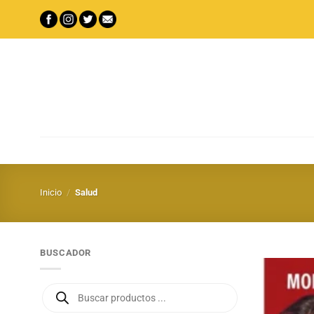
Saltar
al
contenido
Inicio
/
Salud
BUSCADOR
Búsqueda
de
productos