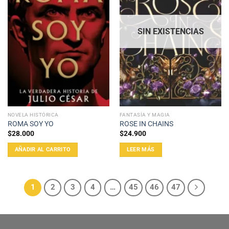
SIN EXISTENCIAS
NOVELA HISTÓRICA
FANTASÍA Y MAGIA
ROMA SOY YO
ROSE IN CHAINS
$
28.000
$
24.900
AÑADIR AL CARRITO
LEER MÁS
1
2
3
4
…
45
46
47