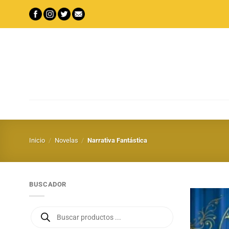
Saltar
al
contenido
Inicio
/
Novelas
/
Narrativa Fantástica
BUSCADOR
Búsqueda
de
productos