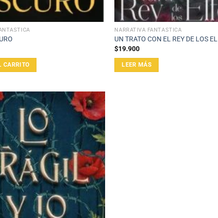
ANTÁSTICA
NARRATIVA FANTÁSTICA
CURO
UN TRATO CON EL REY DE LOS E
$
19.900
L CARRITO
LEER MÁS