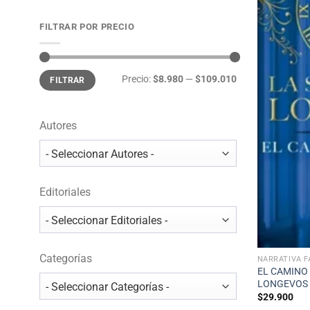
FILTRAR POR PRECIO
Precio
Precio
Precio:
$8.980
—
$109.010
FILTRAR
mínimo
máximo
Autores
Editoriales
Categorías
NARRATIVA F
EL CAMINO 
LONGEVOS
$
29.900