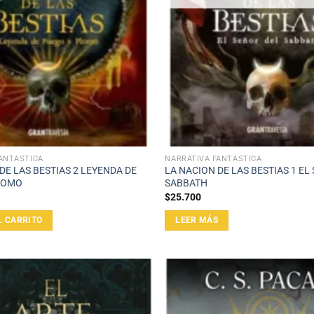
ANTÁSTICA
NARRATIVA FANTÁSTICA
DE LAS BESTIAS 2 LEYENDA DE
LA NACION DE LAS BESTIAS 1 EL
LOMO
SABBATH
$
25.700
L CARRITO
LEER MÁS