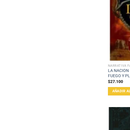
NARRATIVA F
LA NACION 
FUEGO Y P
$
27.100
AÑADIR A