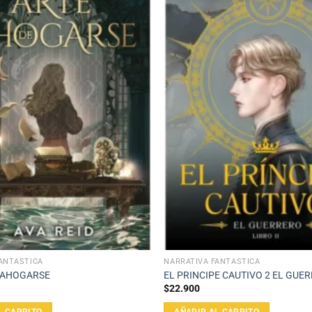
ANTÁSTICA
NARRATIVA FANTÁSTICA
E AHOGARSE
EL PRINCIPE CAUTIVO 2 EL GUE
$
22.900
L CARRITO
AÑADIR AL CARRITO