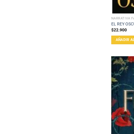
NARRATIVA F
EL REY OS
$
22.900
AÑADIR A