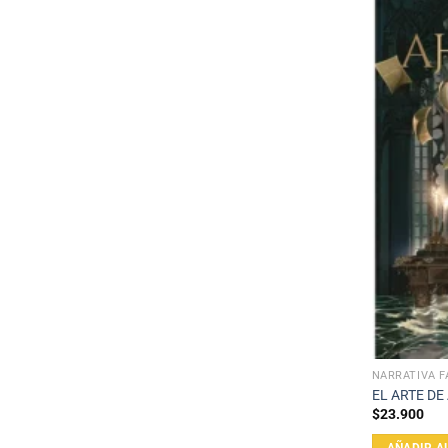
NARRATIVA F
EL ARTE D
$
23.900
AÑADIR A