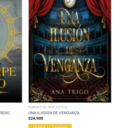
NARRATIVA FANTÁSTICA
RRERO
UNA ILUSION DE VENGANZA
$
24.900
AÑADIR AL CARRITO