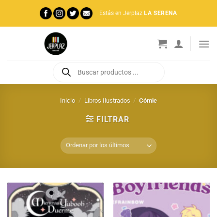
Saltar
Estás en Jerplaz
LA SERENA
al
contenido
Búsqueda
de
productos
Inicio
/
Libros Ilustrados
/
Cómic
FILTRAR