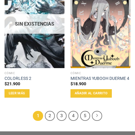
SIN EXISTENCIAS
CÓMIC
CÓMIC
COLORLESS 2
MIENTRAS YUBOOH DUERME 4
$
21.900
$
18.900
LEER MÁS
AÑADIR AL CARRITO
1
2
3
4
5