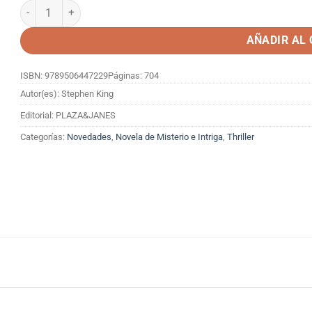
SI TE GUSTA LA OSCURIDAD cantidad
AÑADIR AL
ISBN: 9789506447229
Páginas: 704
Autor(es): Stephen King
Editorial: PLAZA&JANES
Categorías:
Novedades
,
Novela de Misterio e Intriga
,
Thriller