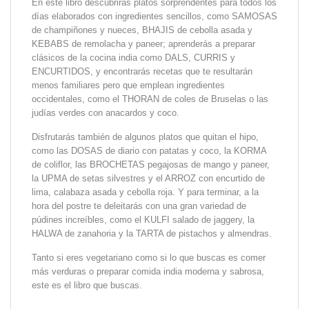
En este libro descubrirás platos sorprendentes para todos los
días elaborados con ingredientes sencillos, como SAMOSAS
de champiñones y nueces, BHAJIS de cebolla asada y
KEBABS de remolacha y paneer; aprenderás a preparar
clásicos de la cocina india como DALS, CURRIS y
ENCURTIDOS, y encontrarás recetas que te resultarán
menos familiares pero que emplean ingredientes
occidentales, como el THORAN de coles de Bruselas o las
judías verdes con anacardos y coco.
Disfrutarás también de algunos platos que quitan el hipo,
como las DOSAS de diario con patatas y coco, la KORMA
de coliflor, las BROCHETAS pegajosas de mango y paneer,
la UPMA de setas silvestres y el ARROZ con encurtido de
lima, calabaza asada y cebolla roja. Y para terminar, a la
hora del postre te deleitarás con una gran variedad de
púdines increíbles, como el KULFI salado de jaggery, la
HALWA de zanahoria y la TARTA de pistachos y almendras.
Tanto si eres vegetariano como si lo que buscas es comer
más verduras o preparar comida india moderna y sabrosa,
este es el libro que buscas.