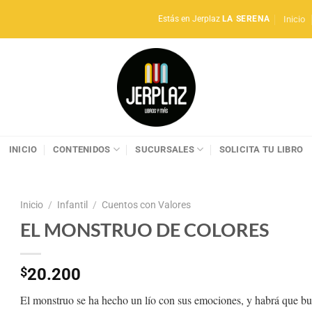
Inicio
Estás en Jerplaz
LA SERENA
INICIO
CONTENIDOS
SUCURSALES
SOLICITA TU LIBRO
Inicio
/
Infantil
/
Cuentos con Valores
EL MONSTRUO DE COLORES
$
20.200
El monstruo se ha hecho un lío con sus emociones, y habrá que busc