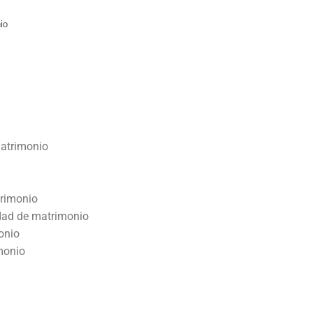
io
matrimonio
trimonio
idad de matrimonio
onio
monio