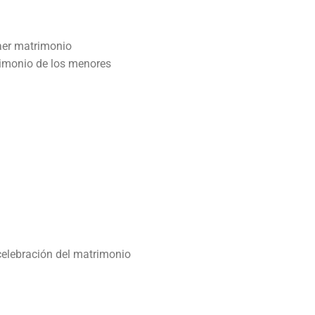
aer matrimonio
rimonio de los menores
celebración del matrimonio