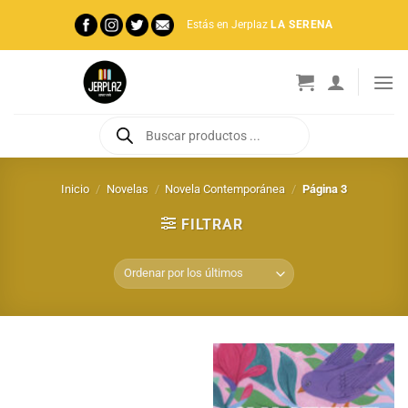
Saltar
Estás en Jerplaz
LA SERENA
al
contenido
Búsqueda
de
productos
Inicio
/
Novelas
/
Novela Contemporánea
/
Página 3
FILTRAR