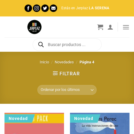
Saltar
Estás en Jerplaz
LA SERENA
al
contenido
Búsqueda
de
productos
Inicio
/
Novedades
/
Página 4
FILTRAR
Novedad
Novedad