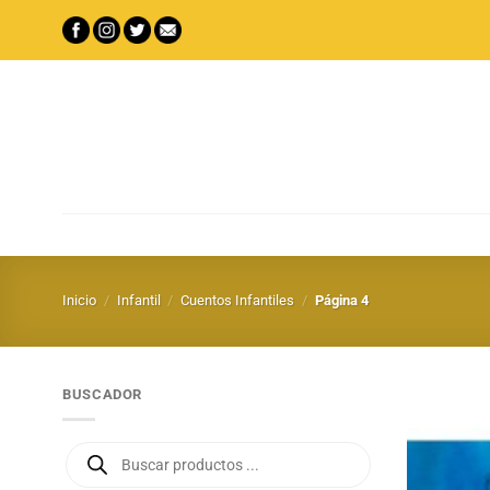
Saltar
al
contenido
Inicio
/
Infantil
/
Cuentos Infantiles
/
Página 4
BUSCADOR
Búsqueda
de
productos