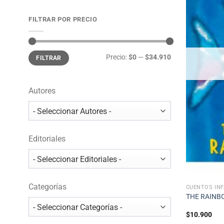
FILTRAR POR PRECIO
Precio
Precio
Precio:
$0
—
$34.910
FILTRAR
mínimo
máximo
Autores
Editoriales
Categorías
CUENTOS INF
THE RAINB
$
10.900